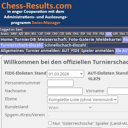
Logged on: Gast
Arabic
ARM
AZE
BIH
BUL
CAT
CHN
CRO
CZE
DEN
ENG
ESP
FAI
FIN
FRA
GER
GRE
INA
I
Home
TurnierDB
Meisterschaft
Foto-Galerie
Meldekartei
El
Turnierschach-Elozahl
Schnellschach-Elozahl
Allgemeines
Turnier anmelden: AUT
FIDE
Spieler anmelden
Elo AU
Willkommen bei den offiziellen Turnierscha
FIDE-Elolisten Stand
AUT-Elolisten Stand
10.879
Personennummer
Nachname
Vorname
Ebene
Bundesland
Spgem./Kreis/Verein
Nur "österreichische" Spieler (Land=A