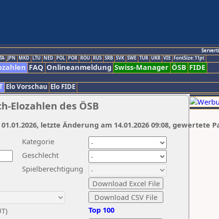
Servert
TA
JPN
MKD
LTU
NED
POL
POR
ROU
RUS
SRB
SVK
SWE
TUR
UKR
VIE
FontSize:11pt
ozahlen
FAQ
Onlineanmeldung
Swiss-Manager
ÖSB
FIDE
T
Elo Vorschau
Elo FIDE
ch-Elozahlen des ÖSB
 01.01.2026, letzte Änderung am 14.01.2026 09:08, gewertete P
Kategorie
Geschlecht
Spielberechtigung
Top 100
UT)