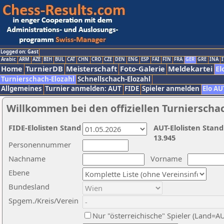
Logged on: Gast
Arabic
ARM
AZE
BIH
BUL
CAT
CHN
CRO
CZE
DEN
ENG
ESP
FAI
FIN
FRA
GER
GRE
INA
I
Home
TurnierDB
Meisterschaft
Foto-Galerie
Meldekartei
El
Turnierschach-Elozahl
Schnellschach-Elozahl
Allgemeines
Turnier anmelden: AUT
FIDE
Spieler anmelden
Elo AU
Willkommen bei den offiziellen Turnierscha
FIDE-Elolisten Stand
AUT-Elolisten Stand
13.945
Personennummer
Nachname
Vorname
Ebene
Bundesland
Spgem./Kreis/Verein
Nur "österreichische" Spieler (Land=A