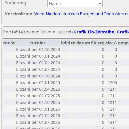
Sortierung
Vereinslisten:
Wien
Niederösterreich
Burgenland
Oberösterrei
Pnr:145143 Name: Cosmin Lucacel (
Grafik Elo-Zeitreihe
,
Grafik
tnr
St
turnier
bdld
rd
datum
f
K
erg
elo+/-
gegn
Elozahl per 01.10.2023
0
0
Elozahl per 01.01.2024
0
0
Elozahl per 01.04.2024
0
0
Elozahl per 01.07.2024
0
0
Elozahl per 01.10.2024
0
0
Elozahl per 01.01.2025
0
1200
Elozahl per 01.04.2025
0
1211
Elozahl per 01.07.2025
0
1211
Elozahl per 01.10.2025
0
1211
Elozahl per 01.01.2026
0
1211
Elozahl per 01.04.2026
0
1211
Elozahl per 01.07.2026
0
1211
Elozahl per 01.10.2026
0
1211