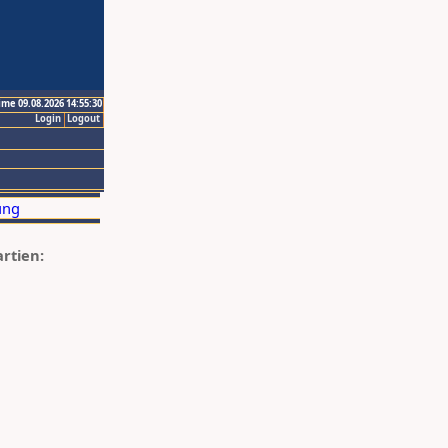
ime 09.08.2026 14:55:30
Login
Logout
artien: