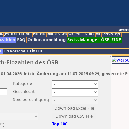
Servert
TA
JPN
MKD
LTU
NED
POL
POR
ROU
RUS
SRB
SVK
SWE
TUR
UKR
VIE
FontSize:11pt
ozahlen
FAQ
Onlineanmeldung
Swiss-Manager
ÖSB
FIDE
T
Elo Vorschau
Elo FIDE
ch-Elozahlen des ÖSB
 01.04.2026, letzte Änderung am 11.07.2026 09:29, gewertete P
Kategorie
Geschlecht
Spielberechtigung
Top 100
UT)