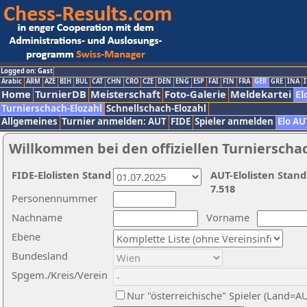
Logged on: Gast
Arabic
ARM
AZE
BIH
BUL
CAT
CHN
CRO
CZE
DEN
ENG
ESP
FAI
FIN
FRA
GER
GRE
INA
I
Home
TurnierDB
Meisterschaft
Foto-Galerie
Meldekartei
El
Turnierschach-Elozahl
Schnellschach-Elozahl
Allgemeines
Turnier anmelden: AUT
FIDE
Spieler anmelden
Elo AU
Willkommen bei den offiziellen Turnierscha
FIDE-Elolisten Stand
AUT-Elolisten Stand
7.518
Personennummer
Nachname
Vorname
Ebene
Bundesland
Spgem./Kreis/Verein
Nur "österreichische" Spieler (Land=A