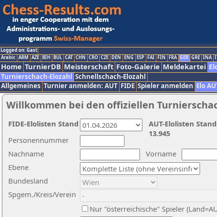
Logged on: Gast
Arabic
ARM
AZE
BIH
BUL
CAT
CHN
CRO
CZE
DEN
ENG
ESP
FAI
FIN
FRA
GER
GRE
INA
I
Home
TurnierDB
Meisterschaft
Foto-Galerie
Meldekartei
El
Turnierschach-Elozahl
Schnellschach-Elozahl
Allgemeines
Turnier anmelden: AUT
FIDE
Spieler anmelden
Elo AU
Willkommen bei den offiziellen Turnierscha
FIDE-Elolisten Stand
AUT-Elolisten Stand
13.945
Personennummer
Nachname
Vorname
Ebene
Bundesland
Spgem./Kreis/Verein
Nur "österreichische" Spieler (Land=A