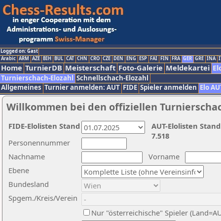
Logged on: Gast
Arabic
ARM
AZE
BIH
BUL
CAT
CHN
CRO
CZE
DEN
ENG
ESP
FAI
FIN
FRA
GER
GRE
INA
I
Home
TurnierDB
Meisterschaft
Foto-Galerie
Meldekartei
El
Turnierschach-Elozahl
Schnellschach-Elozahl
Allgemeines
Turnier anmelden: AUT
FIDE
Spieler anmelden
Elo AU
Willkommen bei den offiziellen Turnierscha
FIDE-Elolisten Stand
AUT-Elolisten Stand
7.518
Personennummer
Nachname
Vorname
Ebene
Bundesland
Spgem./Kreis/Verein
Nur "österreichische" Spieler (Land=A