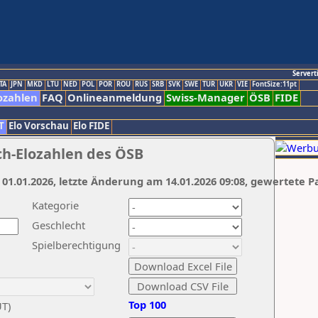
Servert
TA
JPN
MKD
LTU
NED
POL
POR
ROU
RUS
SRB
SVK
SWE
TUR
UKR
VIE
FontSize:11pt
ozahlen
FAQ
Onlineanmeldung
Swiss-Manager
ÖSB
FIDE
T
Elo Vorschau
Elo FIDE
ch-Elozahlen des ÖSB
 01.01.2026, letzte Änderung am 14.01.2026 09:08, gewertete P
Kategorie
Geschlecht
Spielberechtigung
Top 100
UT)