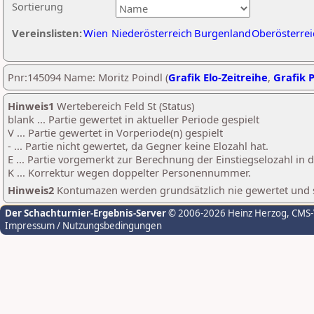
Sortierung
Vereinslisten:
Wien
Niederösterreich
Burgenland
Oberösterrei
Pnr:145094 Name: Moritz Poindl (
Grafik Elo-Zeitreihe
,
Grafik P
Hinweis1
Wertebereich Feld St (Status)
blank ... Partie gewertet in aktueller Periode gespielt
V ... Partie gewertet in Vorperiode(n) gespielt
- ... Partie nicht gewertet, da Gegner keine Elozahl hat.
E ... Partie vorgemerkt zur Berechnung der Einstiegselozahl in
K ... Korrektur wegen doppelter Personennummer.
Hinweis2
Kontumazen werden grundsätzlich nie gewertet und sin
Der Schachturnier-Ergebnis-Server
© 2006-2026 Heinz Herzog
, CMS
Impressum / Nutzungsbedingungen