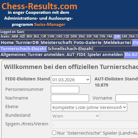
Logged on: Gast
Arabic
ARM
AZE
BIH
BUL
CAT
CHN
CRO
CZE
DEN
ENG
ESP
FAI
FIN
FRA
GER
GRE
INA
I
Home
TurnierDB
Meisterschaft
Foto-Galerie
Meldekartei
El
Turnierschach-Elozahl
Schnellschach-Elozahl
Allgemeines
Turnier anmelden: AUT
FIDE
Spieler anmelden
Elo AU
Willkommen bei den offiziellen Turnierscha
FIDE-Elolisten Stand
AUT-Elolisten Stand
10.879
Personennummer
Nachname
Vorname
Ebene
Bundesland
Spgem./Kreis/Verein
Nur "österreichische" Spieler (Land=A