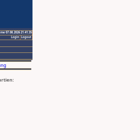
ime 07.08.2026 21:41:35
Login
Logout
artien: