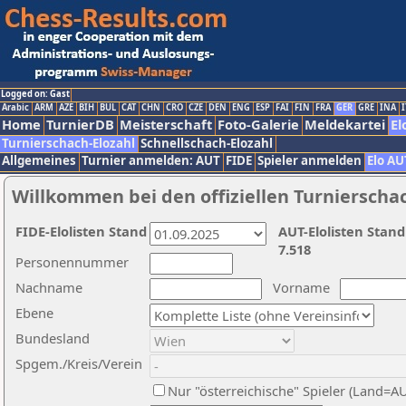
Logged on: Gast
Arabic
ARM
AZE
BIH
BUL
CAT
CHN
CRO
CZE
DEN
ENG
ESP
FAI
FIN
FRA
GER
GRE
INA
I
Home
TurnierDB
Meisterschaft
Foto-Galerie
Meldekartei
El
Turnierschach-Elozahl
Schnellschach-Elozahl
Allgemeines
Turnier anmelden: AUT
FIDE
Spieler anmelden
Elo AU
Willkommen bei den offiziellen Turnierscha
FIDE-Elolisten Stand
AUT-Elolisten Stand
7.518
Personennummer
Nachname
Vorname
Ebene
Bundesland
Spgem./Kreis/Verein
Nur "österreichische" Spieler (Land=A