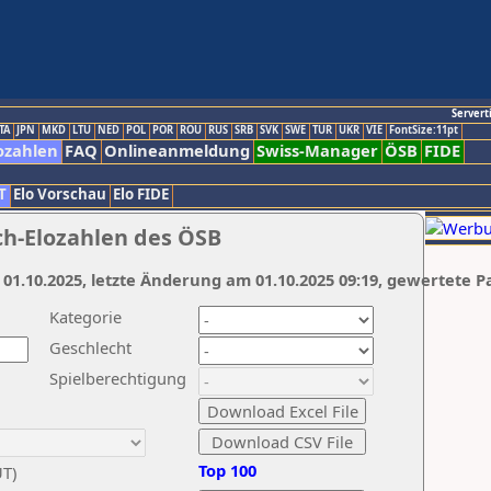
Servert
TA
JPN
MKD
LTU
NED
POL
POR
ROU
RUS
SRB
SVK
SWE
TUR
UKR
VIE
FontSize:11pt
ozahlen
FAQ
Onlineanmeldung
Swiss-Manager
ÖSB
FIDE
T
Elo Vorschau
Elo FIDE
ch-Elozahlen des ÖSB
 01.10.2025, letzte Änderung am 01.10.2025 09:19, gewertete P
Kategorie
Geschlecht
Spielberechtigung
Top 100
UT)