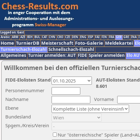
Logged on: Gast
Arabic
ARM
AZE
BIH
BUL
CAT
CHN
CRO
CZE
DEN
ENG
ESP
FAI
FIN
FRA
GER
GRE
INA
I
Home
TurnierDB
Meisterschaft
Foto-Galerie
Meldekartei
El
Turnierschach-Elozahl
Schnellschach-Elozahl
Allgemeines
Turnier anmelden: AUT
FIDE
Spieler anmelden
Elo AU
Willkommen bei den offiziellen Turnierscha
FIDE-Elolisten Stand
AUT-Elolisten Stand
8.601
Personennummer
Nachname
Vorname
Ebene
Bundesland
Spgem./Kreis/Verein
Nur "österreichische" Spieler (Land=A