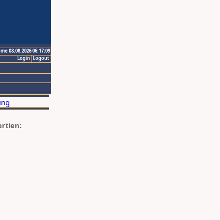
ime 08.08.2026 06:17:09
Login
Logout
artien: