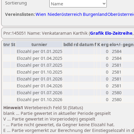
Sortierung
Vereinslisten:
Wien
Niederösterreich
Burgenland
Oberösterrei
Pnr:145051 Name: Venkataraman Karthik (
Grafik Elo-Zeitreihe
tnr
St
turnier
bdld
rd
datum
f
K
erg
elo+/-
gegn
Elozahl per 01.01.2025
0
2584
Elozahl per 01.04.2025
0
2584
Elozahl per 01.07.2025
0
2581
Elozahl per 01.10.2025
0
2581
Elozahl per 01.01.2026
0
2581
Elozahl per 01.04.2026
0
2581
Elozahl per 01.07.2026
0
2580
Elozahl per 01.10.2026
0
2580
Hinweis1
Wertebereich Feld St (Status)
blank ... Partie gewertet in aktueller Periode gespielt
V ... Partie gewertet in Vorperiode(n) gespielt
- ... Partie nicht gewertet, da Gegner keine Elozahl hat.
E ... Partie vorgemerkt zur Berechnung der Einstiegselozahl in