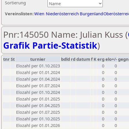
Sortierung
Vereinslisten:
Wien
Niederösterreich
Burgenland
Oberösterrei
Pnr:145050 Name: Julian Kuss (
Grafik Partie-Statistik
)
tnr
St
turnier
bdld
rd
datum
f
K
erg
elo+/-
gegn
Elozahl per 01.10.2023
0
0
Elozahl per 01.01.2024
0
0
Elozahl per 01.04.2024
0
0
Elozahl per 01.07.2024
0
0
Elozahl per 01.10.2024
0
0
Elozahl per 01.01.2025
0
0
Elozahl per 01.04.2025
0
0
Elozahl per 01.07.2025
0
0
Elozahl per 01.10.2025
0
0
Elozahl per 01.01.2026
0
0