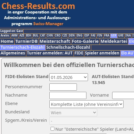
Logged on: Gast
Arabic
ARM
AZE
BIH
BUL
CAT
CHN
CRO
CZE
DEN
ENG
ESP
FAI
FIN
FRA
GER
GRE
INA
I
Home
TurnierDB
Meisterschaft
Foto-Galerie
Meldekartei
El
Turnierschach-Elozahl
Schnellschach-Elozahl
Allgemeines
Turnier anmelden: AUT
FIDE
Spieler anmelden
Elo AU
Willkommen bei den offiziellen Turnierscha
FIDE-Elolisten Stand
AUT-Elolisten Stand
13.945
Personennummer
Nachname
Vorname
Ebene
Bundesland
Spgem./Kreis/Verein
Nur "österreichische" Spieler (Land=A