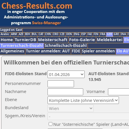
Logged on: Gast
Arabic
ARM
AZE
BIH
BUL
CAT
CHN
CRO
CZE
DEN
ENG
ESP
FAI
FIN
FRA
GER
GRE
INA
I
Home
TurnierDB
Meisterschaft
Foto-Galerie
Meldekartei
El
Turnierschach-Elozahl
Schnellschach-Elozahl
Allgemeines
Turnier anmelden: AUT
FIDE
Spieler anmelden
Elo AU
Willkommen bei den offiziellen Turnierscha
FIDE-Elolisten Stand
AUT-Elolisten Stand
13.945
Personennummer
Nachname
Vorname
Ebene
Bundesland
Spgem./Kreis/Verein
Nur "österreichische" Spieler (Land=A