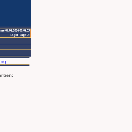
ime 07.08.2026 00:09:27
Login
Logout
artien: