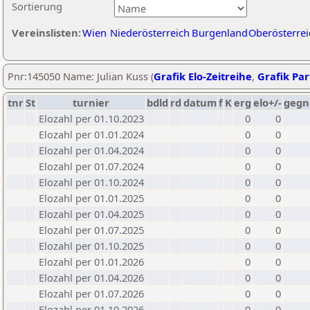
Sortierung
Vereinslisten:
Wien
Niederösterreich
Burgenland
Oberösterrei
Pnr:145050 Name: Julian Kuss (
Grafik Elo-Zeitreihe
,
Grafik Part
tnr
St
turnier
bdld
rd
datum
f
K
erg
elo+/-
gegn
Elozahl per 01.10.2023
0
0
Elozahl per 01.01.2024
0
0
Elozahl per 01.04.2024
0
0
Elozahl per 01.07.2024
0
0
Elozahl per 01.10.2024
0
0
Elozahl per 01.01.2025
0
0
Elozahl per 01.04.2025
0
0
Elozahl per 01.07.2025
0
0
Elozahl per 01.10.2025
0
0
Elozahl per 01.01.2026
0
0
Elozahl per 01.04.2026
0
0
Elozahl per 01.07.2026
0
0
Elozahl per 01.10.2026
0
0