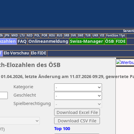
Servert
TA
JPN
MKD
LTU
NED
POL
POR
ROU
RUS
SRB
SVK
SWE
TUR
UKR
VIE
FontSize:11pt
ozahlen
FAQ
Onlineanmeldung
Swiss-Manager
ÖSB
FIDE
T
Elo Vorschau
Elo FIDE
ch-Elozahlen des ÖSB
 01.04.2026, letzte Änderung am 11.07.2026 09:29, gewertete P
Kategorie
Geschlecht
Spielberechtigung
Top 100
UT)