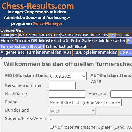
Logged on: Gast
Arabic
ARM
AZE
BIH
BUL
CAT
CHN
CRO
CZE
DEN
ENG
ESP
FAI
FIN
FRA
GER
GRE
INA
I
Home
TurnierDB
Meisterschaft
Foto-Galerie
Meldekartei
El
Turnierschach-Elozahl
Schnellschach-Elozahl
Allgemeines
Turnier anmelden: AUT
FIDE
Spieler anmelden
Elo AU
Willkommen bei den offiziellen Turnierscha
FIDE-Elolisten Stand
AUT-Elolisten Stand
7.518
Personennummer
Nachname
Vorname
Ebene
Bundesland
Spgem./Kreis/Verein
Nur "österreichische" Spieler (Land=A