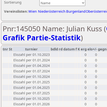
Sortierung
Vereinslisten:
Wien
Niederösterreich
Burgenland
Oberösterrei
Pnr:145050 Name: Julian Kuss (
Grafik Partie-Statistik
)
tnr
St
turnier
bdld
rd
datum
f
K
erg
elo+/-
gegn
Elozahl per 01.10.2023
0
0
Elozahl per 01.01.2024
0
0
Elozahl per 01.04.2024
0
0
Elozahl per 01.07.2024
0
0
Elozahl per 01.10.2024
0
0
Elozahl per 01.01.2025
0
0
Elozahl per 01.04.2025
0
0
Elozahl per 01.07.2025
0
0
Elozahl per 01.10.2025
0
0
Elozahl per 01.01.2026
0
0