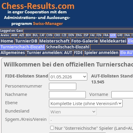
Logged on: Gast
Arabic
ARM
AZE
BIH
BUL
CAT
CHN
CRO
CZE
DEN
ENG
ESP
FAI
FIN
FRA
GER
GRE
INA
I
Home
TurnierDB
Meisterschaft
Foto-Galerie
Meldekartei
El
Turnierschach-Elozahl
Schnellschach-Elozahl
Allgemeines
Turnier anmelden: AUT
FIDE
Spieler anmelden
Elo AU
Willkommen bei den offiziellen Turnierscha
FIDE-Elolisten Stand
AUT-Elolisten Stand
13.945
Personennummer
Nachname
Vorname
Ebene
Bundesland
Spgem./Kreis/Verein
Nur "österreichische" Spieler (Land=A