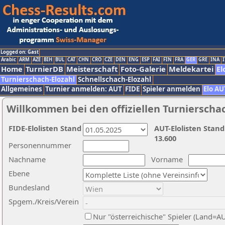
Logged on: Gast
Arabic
ARM
AZE
BIH
BUL
CAT
CHN
CRO
CZE
DEN
ENG
ESP
FAI
FIN
FRA
GER
GRE
INA
I
Home
TurnierDB
Meisterschaft
Foto-Galerie
Meldekartei
El
Turnierschach-Elozahl
Schnellschach-Elozahl
Allgemeines
Turnier anmelden: AUT
FIDE
Spieler anmelden
Elo AU
Willkommen bei den offiziellen Turnierscha
FIDE-Elolisten Stand
AUT-Elolisten Stand
13.600
Personennummer
Nachname
Vorname
Ebene
Bundesland
Spgem./Kreis/Verein
Nur "österreichische" Spieler (Land=A