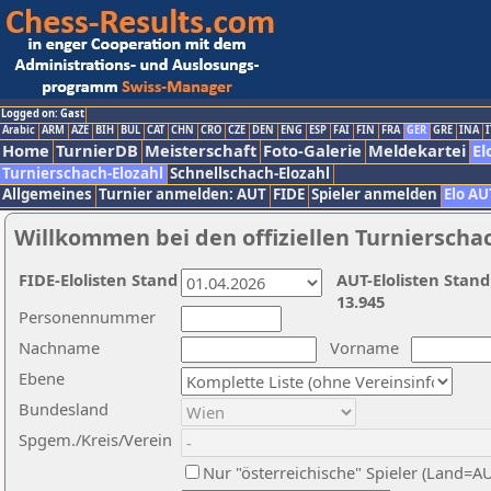
Logged on: Gast
Arabic
ARM
AZE
BIH
BUL
CAT
CHN
CRO
CZE
DEN
ENG
ESP
FAI
FIN
FRA
GER
GRE
INA
I
Home
TurnierDB
Meisterschaft
Foto-Galerie
Meldekartei
El
Turnierschach-Elozahl
Schnellschach-Elozahl
Allgemeines
Turnier anmelden: AUT
FIDE
Spieler anmelden
Elo AU
Willkommen bei den offiziellen Turnierscha
FIDE-Elolisten Stand
AUT-Elolisten Stand
13.945
Personennummer
Nachname
Vorname
Ebene
Bundesland
Spgem./Kreis/Verein
Nur "österreichische" Spieler (Land=A