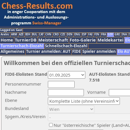
Logged on: Gast
Arabic
ARM
AZE
BIH
BUL
CAT
CHN
CRO
CZE
DEN
ENG
ESP
FAI
FIN
FRA
GER
GRE
INA
I
Home
TurnierDB
Meisterschaft
Foto-Galerie
Meldekartei
El
Turnierschach-Elozahl
Schnellschach-Elozahl
Allgemeines
Turnier anmelden: AUT
FIDE
Spieler anmelden
Elo AU
Willkommen bei den offiziellen Turnierscha
FIDE-Elolisten Stand
AUT-Elolisten Stand
7.518
Personennummer
Nachname
Vorname
Ebene
Bundesland
Spgem./Kreis/Verein
Nur "österreichische" Spieler (Land=A