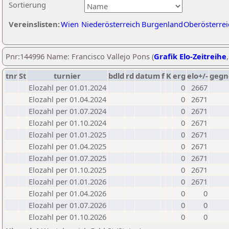
Sortierung
Vereinslisten:
Wien
Niederösterreich
Burgenland
Oberösterrei
Pnr:144996 Name: Francisco Vallejo Pons (
Grafik Elo-Zeitreihe
tnr
St
turnier
bdld
rd
datum
f
K
erg
elo+/-
gegn
Elozahl per 01.01.2024
0
2667
Elozahl per 01.04.2024
0
2671
Elozahl per 01.07.2024
0
2671
Elozahl per 01.10.2024
0
2671
Elozahl per 01.01.2025
0
2671
Elozahl per 01.04.2025
0
2671
Elozahl per 01.07.2025
0
2671
Elozahl per 01.10.2025
0
2671
Elozahl per 01.01.2026
0
2671
Elozahl per 01.04.2026
0
0
Elozahl per 01.07.2026
0
0
Elozahl per 01.10.2026
0
0