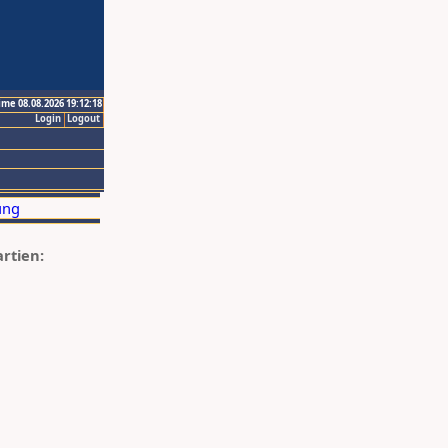
ime 08.08.2026 19:12:18
Login
Logout
artien: