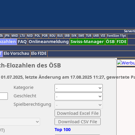
Servert
TA
JPN
MKD
LTU
NED
POL
POR
ROU
RUS
SRB
SVK
SWE
TUR
UKR
VIE
FontSize:11pt
ozahlen
FAQ
Onlineanmeldung
Swiss-Manager
ÖSB
FIDE
T
Elo Vorschau
Elo FIDE
ch-Elozahlen des ÖSB
 01.07.2025, letzte Änderung am 17.08.2025 11:27, gewertete P
Kategorie
Geschlecht
Spielberechtigung
Top 100
UT)