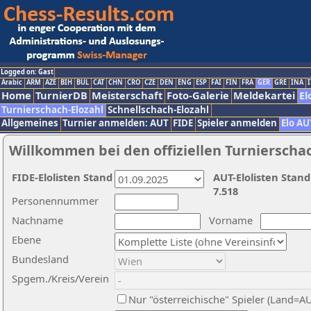
Logged on: Gast
Arabic
ARM
AZE
BIH
BUL
CAT
CHN
CRO
CZE
DEN
ENG
ESP
FAI
FIN
FRA
GER
GRE
INA
I
Home
TurnierDB
Meisterschaft
Foto-Galerie
Meldekartei
El
Turnierschach-Elozahl
Schnellschach-Elozahl
Allgemeines
Turnier anmelden: AUT
FIDE
Spieler anmelden
Elo AU
Willkommen bei den offiziellen Turnierscha
FIDE-Elolisten Stand
AUT-Elolisten Stand
7.518
Personennummer
Nachname
Vorname
Ebene
Bundesland
Spgem./Kreis/Verein
Nur "österreichische" Spieler (Land=A