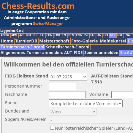
Logged on: Gast
Arabic
ARM
AZE
BIH
BUL
CAT
CHN
CRO
CZE
DEN
ENG
ESP
FAI
FIN
FRA
GER
GRE
INA
I
Home
TurnierDB
Meisterschaft
Foto-Galerie
Meldekartei
El
Turnierschach-Elozahl
Schnellschach-Elozahl
Allgemeines
Turnier anmelden: AUT
FIDE
Spieler anmelden
Elo AU
Willkommen bei den offiziellen Turnierscha
FIDE-Elolisten Stand
AUT-Elolisten Stand
7.518
Personennummer
Nachname
Vorname
Ebene
Bundesland
Spgem./Kreis/Verein
Nur "österreichische" Spieler (Land=A