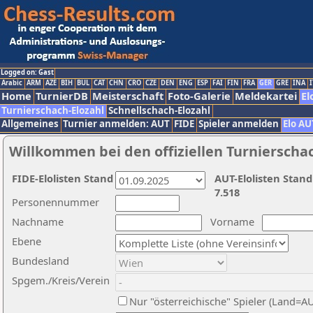
Logged on: Gast
Arabic
ARM
AZE
BIH
BUL
CAT
CHN
CRO
CZE
DEN
ENG
ESP
FAI
FIN
FRA
GER
GRE
INA
I
Home
TurnierDB
Meisterschaft
Foto-Galerie
Meldekartei
El
Turnierschach-Elozahl
Schnellschach-Elozahl
Allgemeines
Turnier anmelden: AUT
FIDE
Spieler anmelden
Elo AU
Willkommen bei den offiziellen Turnierscha
FIDE-Elolisten Stand
AUT-Elolisten Stand
7.518
Personennummer
Nachname
Vorname
Ebene
Bundesland
Spgem./Kreis/Verein
Nur "österreichische" Spieler (Land=A