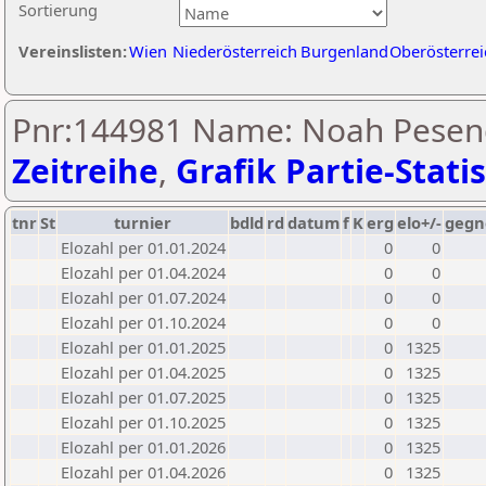
Sortierung
Vereinslisten:
Wien
Niederösterreich
Burgenland
Oberösterrei
Pnr:144981 Name: Noah Pesend
Zeitreihe
,
Grafik Partie-Statis
tnr
St
turnier
bdld
rd
datum
f
K
erg
elo+/-
gegn
Elozahl per 01.01.2024
0
0
Elozahl per 01.04.2024
0
0
Elozahl per 01.07.2024
0
0
Elozahl per 01.10.2024
0
0
Elozahl per 01.01.2025
0
1325
Elozahl per 01.04.2025
0
1325
Elozahl per 01.07.2025
0
1325
Elozahl per 01.10.2025
0
1325
Elozahl per 01.01.2026
0
1325
Elozahl per 01.04.2026
0
1325