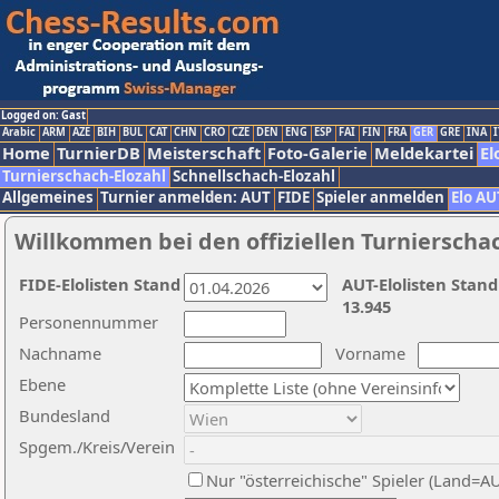
Logged on: Gast
Arabic
ARM
AZE
BIH
BUL
CAT
CHN
CRO
CZE
DEN
ENG
ESP
FAI
FIN
FRA
GER
GRE
INA
I
Home
TurnierDB
Meisterschaft
Foto-Galerie
Meldekartei
El
Turnierschach-Elozahl
Schnellschach-Elozahl
Allgemeines
Turnier anmelden: AUT
FIDE
Spieler anmelden
Elo AU
Willkommen bei den offiziellen Turnierscha
FIDE-Elolisten Stand
AUT-Elolisten Stand
13.945
Personennummer
Nachname
Vorname
Ebene
Bundesland
Spgem./Kreis/Verein
Nur "österreichische" Spieler (Land=A