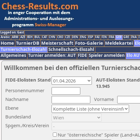
Logged on: Gast
Arabic
ARM
AZE
BIH
BUL
CAT
CHN
CRO
CZE
DEN
ENG
ESP
FAI
FIN
FRA
GER
GRE
INA
I
Home
TurnierDB
Meisterschaft
Foto-Galerie
Meldekartei
El
Turnierschach-Elozahl
Schnellschach-Elozahl
Allgemeines
Turnier anmelden: AUT
FIDE
Spieler anmelden
Elo AU
Willkommen bei den offiziellen Turnierscha
FIDE-Elolisten Stand
AUT-Elolisten Stand
13.945
Personennummer
Nachname
Vorname
Ebene
Bundesland
Spgem./Kreis/Verein
Nur "österreichische" Spieler (Land=A