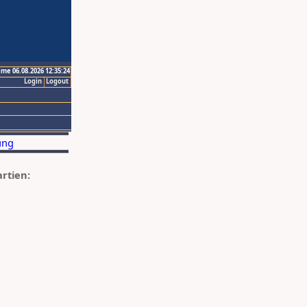
ime 06.08.2026 12:35:24
Login
Logout
artien: