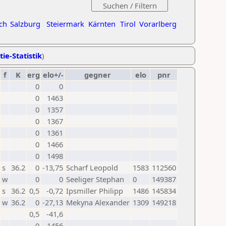
ch
Salzburg
Steiermark
Kärnten
Tirol
Vorarlberg
tie-Statistik
)
f
K
erg
elo+/-
gegner
elo
pnr
0
0
0
1463
0
1357
0
1367
0
1361
0
1466
0
1498
s
36.2
0
-13,75
Scharf Leopold
1583
112560
w
0
0
Seeliger Stephan
0
149387
s
36.2
0,5
-0,72
Ipsmiller Philipp
1486
145834
w
36.2
0
-27,13
Mekyna Alexander
1309
149218
0,5
-41,6
0
1456