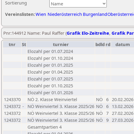
Sortierung
Vereinslisten:
Wien
Niederösterreich
Burgenland
Oberösterrei
Pnr:144912 Name: Paul Raffer (
Grafik Elo-Zeitreihe
,
Grafik Par
tnr
St
turnier
bdld
rd
datum
Elozahl per 01.07.2024
Elozahl per 01.10.2024
Elozahl per 01.01.2025
Elozahl per 01.04.2025
Elozahl per 01.07.2025
Elozahl per 01.10.2025
Elozahl per 01.01.2026
1243370
NÖ 2. Klasse Weinviertel
NÖ
6
20.02.2026
1243372
-
NÖ Weinviertel 3. Klasse 2025/26
NÖ
6
13.02.2026
1243372
NÖ Weinviertel 3. Klasse 2025/26
NÖ
7
27.02.2026
1243372
NÖ Weinviertel 3. Klasse 2025/26
NÖ
9
27.03.2026
Gesamtpartien 4
Elozahl per 01.04.2026