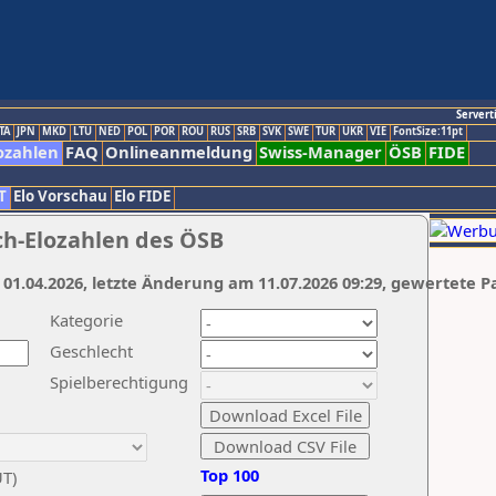
Servert
TA
JPN
MKD
LTU
NED
POL
POR
ROU
RUS
SRB
SVK
SWE
TUR
UKR
VIE
FontSize:11pt
ozahlen
FAQ
Onlineanmeldung
Swiss-Manager
ÖSB
FIDE
T
Elo Vorschau
Elo FIDE
ch-Elozahlen des ÖSB
 01.04.2026, letzte Änderung am 11.07.2026 09:29, gewertete P
Kategorie
Geschlecht
Spielberechtigung
Top 100
UT)