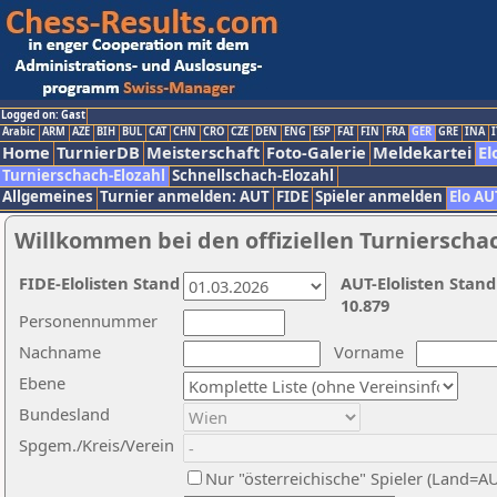
Logged on: Gast
Arabic
ARM
AZE
BIH
BUL
CAT
CHN
CRO
CZE
DEN
ENG
ESP
FAI
FIN
FRA
GER
GRE
INA
I
Home
TurnierDB
Meisterschaft
Foto-Galerie
Meldekartei
El
Turnierschach-Elozahl
Schnellschach-Elozahl
Allgemeines
Turnier anmelden: AUT
FIDE
Spieler anmelden
Elo AU
Willkommen bei den offiziellen Turnierscha
FIDE-Elolisten Stand
AUT-Elolisten Stand
10.879
Personennummer
Nachname
Vorname
Ebene
Bundesland
Spgem./Kreis/Verein
Nur "österreichische" Spieler (Land=A