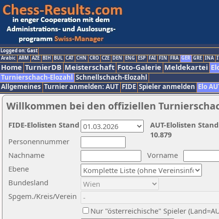
Logged on: Gast
Arabic
ARM
AZE
BIH
BUL
CAT
CHN
CRO
CZE
DEN
ENG
ESP
FAI
FIN
FRA
GER
GRE
INA
I
Home
TurnierDB
Meisterschaft
Foto-Galerie
Meldekartei
El
Turnierschach-Elozahl
Schnellschach-Elozahl
Allgemeines
Turnier anmelden: AUT
FIDE
Spieler anmelden
Elo AU
Willkommen bei den offiziellen Turnierscha
FIDE-Elolisten Stand
AUT-Elolisten Stand
10.879
Personennummer
Nachname
Vorname
Ebene
Bundesland
Spgem./Kreis/Verein
Nur "österreichische" Spieler (Land=A