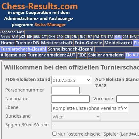
Logged on: Gast
Arabic
ARM
AZE
BIH
BUL
CAT
CHN
CRO
CZE
DEN
ENG
ESP
FAI
FIN
FRA
GER
GRE
INA
I
Home
TurnierDB
Meisterschaft
Foto-Galerie
Meldekartei
El
Turnierschach-Elozahl
Schnellschach-Elozahl
Allgemeines
Turnier anmelden: AUT
FIDE
Spieler anmelden
Elo AU
Willkommen bei den offiziellen Turnierscha
FIDE-Elolisten Stand
AUT-Elolisten Stand
7.518
Personennummer
Nachname
Vorname
Ebene
Bundesland
Spgem./Kreis/Verein
Nur "österreichische" Spieler (Land=A