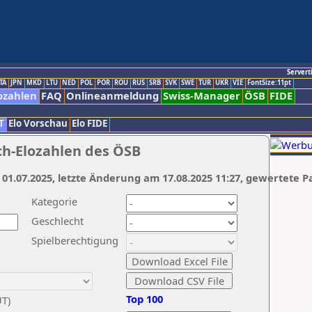
Servert
TA
JPN
MKD
LTU
NED
POL
POR
ROU
RUS
SRB
SVK
SWE
TUR
UKR
VIE
FontSize:11pt
ozahlen
FAQ
Onlineanmeldung
Swiss-Manager
ÖSB
FIDE
T
Elo Vorschau
Elo FIDE
ch-Elozahlen des ÖSB
 01.07.2025, letzte Änderung am 17.08.2025 11:27, gewertete P
Kategorie
Geschlecht
Spielberechtigung
Top 100
UT)