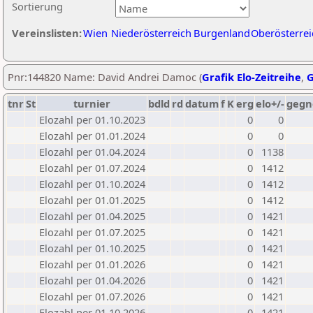
Sortierung
Vereinslisten:
Wien
Niederösterreich
Burgenland
Oberösterrei
Pnr:144820 Name: David Andrei Damoc (
Grafik Elo-Zeitreihe
,
G
tnr
St
turnier
bdld
rd
datum
f
K
erg
elo+/-
gegn
Elozahl per 01.10.2023
0
0
Elozahl per 01.01.2024
0
0
Elozahl per 01.04.2024
0
1138
Elozahl per 01.07.2024
0
1412
Elozahl per 01.10.2024
0
1412
Elozahl per 01.01.2025
0
1412
Elozahl per 01.04.2025
0
1421
Elozahl per 01.07.2025
0
1421
Elozahl per 01.10.2025
0
1421
Elozahl per 01.01.2026
0
1421
Elozahl per 01.04.2026
0
1421
Elozahl per 01.07.2026
0
1421
Elozahl per 01.10.2026
0
1421