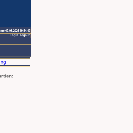
ime 07.08.2026 19:54:47
Login
Logout
artien: