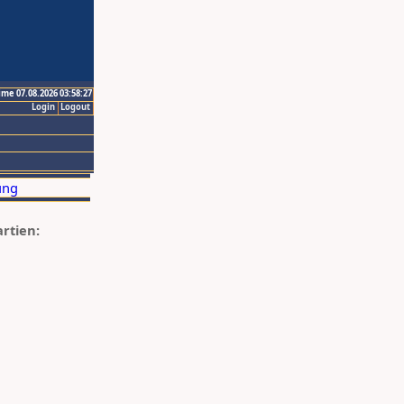
ime 07.08.2026 03:58:27
Login
Logout
artien: