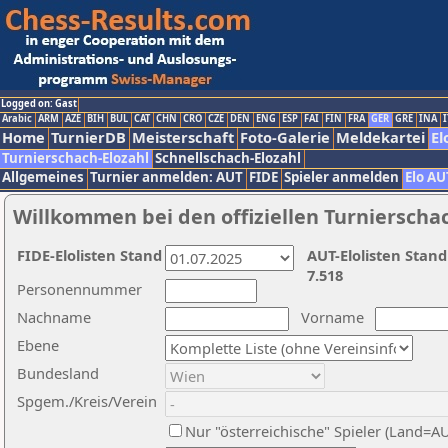
Logged on: Gast
Arabic
ARM
AZE
BIH
BUL
CAT
CHN
CRO
CZE
DEN
ENG
ESP
FAI
FIN
FRA
GER
GRE
INA
I
Home
TurnierDB
Meisterschaft
Foto-Galerie
Meldekartei
El
Turnierschach-Elozahl
Schnellschach-Elozahl
Allgemeines
Turnier anmelden: AUT
FIDE
Spieler anmelden
Elo AU
Willkommen bei den offiziellen Turnierscha
FIDE-Elolisten Stand
AUT-Elolisten Stand
7.518
Personennummer
Nachname
Vorname
Ebene
Bundesland
Spgem./Kreis/Verein
Nur "österreichische" Spieler (Land=A