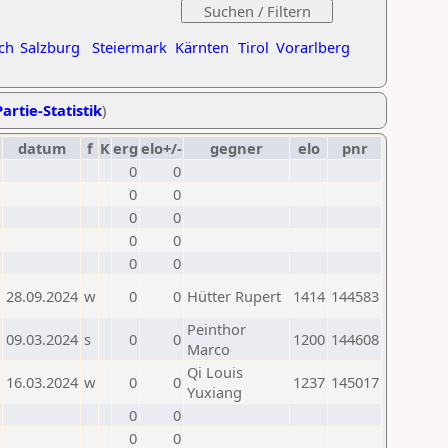
ch
Salzburg
Steiermark
Kärnten
Tirol
Vorarlberg
artie-Statistik
)
datum
f
K
erg
elo+/-
gegner
elo
pnr
0
0
0
0
0
0
0
0
0
0
28.09.2024
w
0
0
Hütter Rupert
1414
144583
Peinthor
09.03.2024
s
0
0
1200
144608
Marco
Qi Louis
16.03.2024
w
0
0
1237
145017
Yuxiang
0
0
0
0