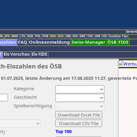
Servert
TA
JPN
MKD
LTU
NED
POL
POR
ROU
RUS
SRB
SVK
SWE
TUR
UKR
VIE
FontSize:11pt
ozahlen
FAQ
Onlineanmeldung
Swiss-Manager
ÖSB
FIDE
T
Elo Vorschau
Elo FIDE
ch-Elozahlen des ÖSB
 01.07.2025, letzte Änderung am 17.08.2025 11:27, gewertete P
Kategorie
Geschlecht
Spielberechtigung
Top 100
UT)