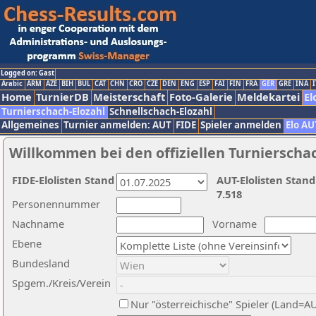
Logged on: Gast
Arabic
ARM
AZE
BIH
BUL
CAT
CHN
CRO
CZE
DEN
ENG
ESP
FAI
FIN
FRA
GER
GRE
INA
I
Home
TurnierDB
Meisterschaft
Foto-Galerie
Meldekartei
El
Turnierschach-Elozahl
Schnellschach-Elozahl
Allgemeines
Turnier anmelden: AUT
FIDE
Spieler anmelden
Elo AU
Willkommen bei den offiziellen Turnierscha
FIDE-Elolisten Stand
AUT-Elolisten Stand
7.518
Personennummer
Nachname
Vorname
Ebene
Bundesland
Spgem./Kreis/Verein
Nur "österreichische" Spieler (Land=A