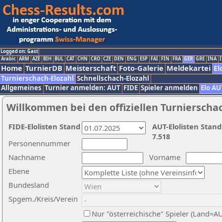
Logged on: Gast
Arabic
ARM
AZE
BIH
BUL
CAT
CHN
CRO
CZE
DEN
ENG
ESP
FAI
FIN
FRA
GER
GRE
INA
I
Home
TurnierDB
Meisterschaft
Foto-Galerie
Meldekartei
El
Turnierschach-Elozahl
Schnellschach-Elozahl
Allgemeines
Turnier anmelden: AUT
FIDE
Spieler anmelden
Elo AU
Willkommen bei den offiziellen Turnierscha
FIDE-Elolisten Stand
AUT-Elolisten Stand
7.518
Personennummer
Nachname
Vorname
Ebene
Bundesland
Spgem./Kreis/Verein
Nur "österreichische" Spieler (Land=A