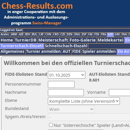
Logged on: Gast
Arabic
ARM
AZE
BIH
BUL
CAT
CHN
CRO
CZE
DEN
ENG
ESP
FAI
FIN
FRA
GER
GRE
INA
I
Home
TurnierDB
Meisterschaft
Foto-Galerie
Meldekartei
El
Turnierschach-Elozahl
Schnellschach-Elozahl
Allgemeines
Turnier anmelden: AUT
FIDE
Spieler anmelden
Elo AU
Willkommen bei den offiziellen Turnierscha
FIDE-Elolisten Stand
AUT-Elolisten Stand
8.601
Personennummer
Nachname
Vorname
Ebene
Bundesland
Spgem./Kreis/Verein
Nur "österreichische" Spieler (Land=A