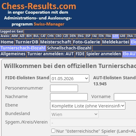
Logged on: Gast
Arabic
ARM
AZE
BIH
BUL
CAT
CHN
CRO
CZE
DEN
ENG
ESP
FAI
FIN
FRA
GER
GRE
INA
I
Home
TurnierDB
Meisterschaft
Foto-Galerie
Meldekartei
El
Turnierschach-Elozahl
Schnellschach-Elozahl
Allgemeines
Turnier anmelden: AUT
FIDE
Spieler anmelden
Elo AU
Willkommen bei den offiziellen Turnierscha
FIDE-Elolisten Stand
AUT-Elolisten Stand
13.945
Personennummer
Nachname
Vorname
Ebene
Bundesland
Spgem./Kreis/Verein
Nur "österreichische" Spieler (Land=A