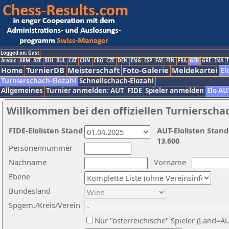
Logged on: Gast
Arabic
ARM
AZE
BIH
BUL
CAT
CHN
CRO
CZE
DEN
ENG
ESP
FAI
FIN
FRA
GER
GRE
INA
I
Home
TurnierDB
Meisterschaft
Foto-Galerie
Meldekartei
El
Turnierschach-Elozahl
Schnellschach-Elozahl
Allgemeines
Turnier anmelden: AUT
FIDE
Spieler anmelden
Elo AU
Willkommen bei den offiziellen Turnierscha
FIDE-Elolisten Stand
AUT-Elolisten Stand
13.600
Personennummer
Nachname
Vorname
Ebene
Bundesland
Spgem./Kreis/Verein
Nur "österreichische" Spieler (Land=A