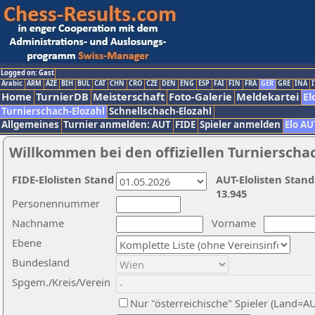
Logged on: Gast
Arabic
ARM
AZE
BIH
BUL
CAT
CHN
CRO
CZE
DEN
ENG
ESP
FAI
FIN
FRA
GER
GRE
INA
I
Home
TurnierDB
Meisterschaft
Foto-Galerie
Meldekartei
El
Turnierschach-Elozahl
Schnellschach-Elozahl
Allgemeines
Turnier anmelden: AUT
FIDE
Spieler anmelden
Elo AU
Willkommen bei den offiziellen Turnierscha
FIDE-Elolisten Stand
AUT-Elolisten Stand
13.945
Personennummer
Nachname
Vorname
Ebene
Bundesland
Spgem./Kreis/Verein
Nur "österreichische" Spieler (Land=A