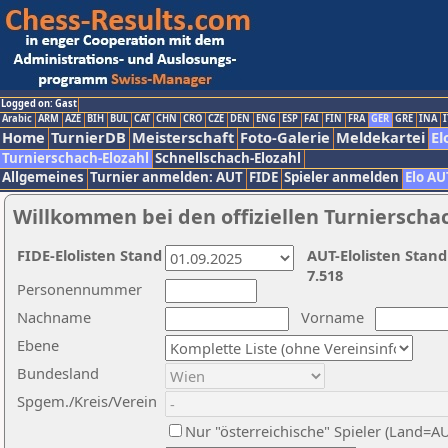
Logged on: Gast
Arabic
ARM
AZE
BIH
BUL
CAT
CHN
CRO
CZE
DEN
ENG
ESP
FAI
FIN
FRA
GER
GRE
INA
I
Home
TurnierDB
Meisterschaft
Foto-Galerie
Meldekartei
El
Turnierschach-Elozahl
Schnellschach-Elozahl
Allgemeines
Turnier anmelden: AUT
FIDE
Spieler anmelden
Elo AU
Willkommen bei den offiziellen Turnierscha
FIDE-Elolisten Stand
AUT-Elolisten Stand
7.518
Personennummer
Nachname
Vorname
Ebene
Bundesland
Spgem./Kreis/Verein
Nur "österreichische" Spieler (Land=A