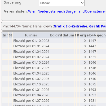
Sortierung
Vereinslisten:
Wien
Niederösterreich
Burgenland
Oberösterrei
Pnr:144704 Name: Hana Krevh (
Grafik Elo-Zeitreihe
,
Grafik Par
tnr
St
turnier
bdld
rd
datum
f
K
erg
elo+/-
gegn
Elozahl per 01.10.2023
0
1447
Elozahl per 01.01.2024
0
1447
Elozahl per 01.04.2024
0
1447
Elozahl per 01.07.2024
0
1631
Elozahl per 01.10.2024
0
1646
Elozahl per 01.01.2025
0
1646
Elozahl per 01.04.2025
0
1646
Elozahl per 01.07.2025
0
1640
Elozahl per 01.10.2025
0
1675
Elozahl per 01.01.2026
0
1693
Elozahl per 01.04.2026
0
1693
Elozahl per 01.07.2026
0
1681
Elozahl per 01.10.2026
0
1681