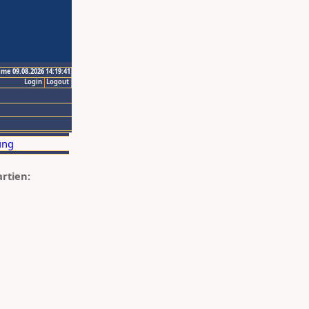
ime 09.08.2026 14:19:41
Login
Logout
artien: