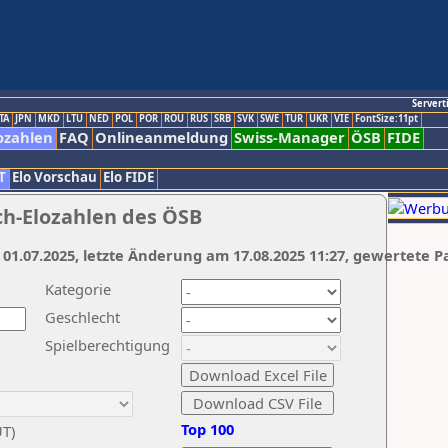
Servert
TA
JPN
MKD
LTU
NED
POL
POR
ROU
RUS
SRB
SVK
SWE
TUR
UKR
VIE
FontSize:11pt
ozahlen
FAQ
Onlineanmeldung
Swiss-Manager
ÖSB
FIDE
T
Elo Vorschau
Elo FIDE
ch-Elozahlen des ÖSB
 01.07.2025, letzte Änderung am 17.08.2025 11:27, gewertete P
Kategorie
Geschlecht
Spielberechtigung
Top 100
UT)