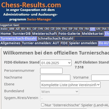
Logged on: Gast
Arabic
ARM
AZE
BIH
BUL
CAT
CHN
CRO
CZE
DEN
ENG
ESP
FAI
FIN
FRA
GER
GRE
INA
I
Home
TurnierDB
Meisterschaft
Foto-Galerie
Meldekartei
El
Turnierschach-Elozahl
Schnellschach-Elozahl
Allgemeines
Turnier anmelden: AUT
FIDE
Spieler anmelden
Elo AU
Willkommen bei den offiziellen Turnierscha
FIDE-Elolisten Stand
AUT-Elolisten Stand
7.518
Personennummer
Nachname
Vorname
Ebene
Bundesland
Spgem./Kreis/Verein
Nur "österreichische" Spieler (Land=A