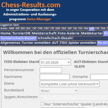
Logged on: Gast
Arabic
ARM
AZE
BIH
BUL
CAT
CHN
CRO
CZE
DEN
ENG
ESP
FAI
FIN
FRA
GER
GRE
INA
I
Home
TurnierDB
Meisterschaft
Foto-Galerie
Meldekartei
El
Turnierschach-Elozahl
Schnellschach-Elozahl
Allgemeines
Turnier anmelden: AUT
FIDE
Spieler anmelden
Elo AU
Willkommen bei den offiziellen Turnierscha
FIDE-Elolisten Stand
AUT-Elolisten Stand
10.879
Personennummer
Nachname
Vorname
Ebene
Bundesland
Spgem./Kreis/Verein
Nur "österreichische" Spieler (Land=A