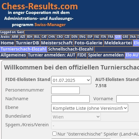
Logged on: Gast
Arabic
ARM
AZE
BIH
BUL
CAT
CHN
CRO
CZE
DEN
ENG
ESP
FAI
FIN
FRA
GER
GRE
INA
I
Home
TurnierDB
Meisterschaft
Foto-Galerie
Meldekartei
El
Turnierschach-Elozahl
Schnellschach-Elozahl
Allgemeines
Turnier anmelden: AUT
FIDE
Spieler anmelden
Elo AU
Willkommen bei den offiziellen Turnierscha
FIDE-Elolisten Stand
AUT-Elolisten Stand
7.518
Personennummer
Nachname
Vorname
Ebene
Bundesland
Spgem./Kreis/Verein
Nur "österreichische" Spieler (Land=A