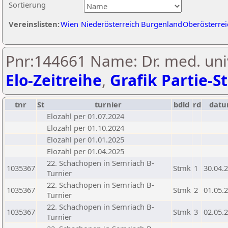
Sortierung
Vereinslisten:
Wien
Niederösterreich
Burgenland
Oberösterrei
Pnr:144661 Name: Dr. med. univ
Elo-Zeitreihe
,
Grafik Partie-St
tnr
St
turnier
bdld
rd
dat
Elozahl per 01.07.2024
Elozahl per 01.10.2024
Elozahl per 01.01.2025
Elozahl per 01.04.2025
22. Schachopen in Semriach B-
1035367
Stmk
1
30.04.
Turnier
22. Schachopen in Semriach B-
1035367
Stmk
2
01.05.
Turnier
22. Schachopen in Semriach B-
1035367
Stmk
3
02.05.
Turnier