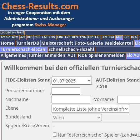
Logged on: Gast
Arabic
ARM
AZE
BIH
BUL
CAT
CHN
CRO
CZE
DEN
ENG
ESP
FAI
FIN
FRA
GER
GRE
INA
I
Home
TurnierDB
Meisterschaft
Foto-Galerie
Meldekartei
El
Turnierschach-Elozahl
Schnellschach-Elozahl
Allgemeines
Turnier anmelden: AUT
FIDE
Spieler anmelden
Elo AU
Willkommen bei den offiziellen Turnierscha
FIDE-Elolisten Stand
AUT-Elolisten Stand
7.518
Personennummer
Nachname
Vorname
Ebene
Bundesland
Spgem./Kreis/Verein
Nur "österreichische" Spieler (Land=A