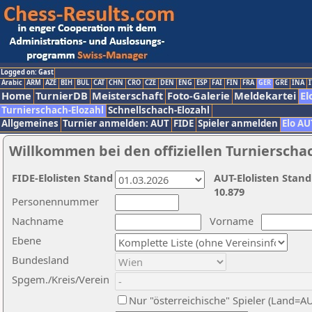
Logged on: Gast
Arabic
ARM
AZE
BIH
BUL
CAT
CHN
CRO
CZE
DEN
ENG
ESP
FAI
FIN
FRA
GER
GRE
INA
I
Home
TurnierDB
Meisterschaft
Foto-Galerie
Meldekartei
El
Turnierschach-Elozahl
Schnellschach-Elozahl
Allgemeines
Turnier anmelden: AUT
FIDE
Spieler anmelden
Elo AU
Willkommen bei den offiziellen Turnierscha
FIDE-Elolisten Stand
AUT-Elolisten Stand
10.879
Personennummer
Nachname
Vorname
Ebene
Bundesland
Spgem./Kreis/Verein
Nur "österreichische" Spieler (Land=A