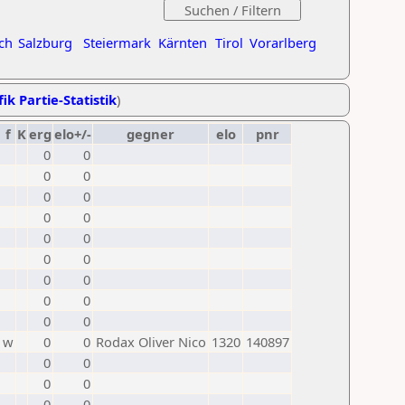
ch
Salzburg
Steiermark
Kärnten
Tirol
Vorarlberg
ik Partie-Statistik
)
f
K
erg
elo+/-
gegner
elo
pnr
0
0
0
0
0
0
0
0
0
0
0
0
0
0
0
0
0
0
w
0
0
Rodax Oliver Nico
1320
140897
0
0
0
0
0
0