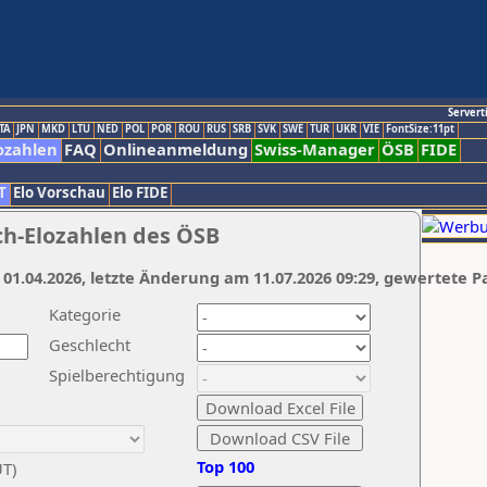
Servert
TA
JPN
MKD
LTU
NED
POL
POR
ROU
RUS
SRB
SVK
SWE
TUR
UKR
VIE
FontSize:11pt
ozahlen
FAQ
Onlineanmeldung
Swiss-Manager
ÖSB
FIDE
T
Elo Vorschau
Elo FIDE
ch-Elozahlen des ÖSB
 01.04.2026, letzte Änderung am 11.07.2026 09:29, gewertete P
Kategorie
Geschlecht
Spielberechtigung
Top 100
UT)