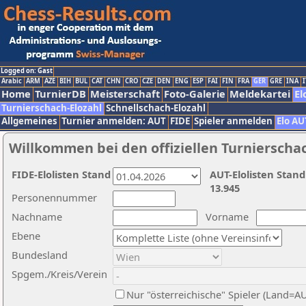
Logged on: Gast
Arabic
ARM
AZE
BIH
BUL
CAT
CHN
CRO
CZE
DEN
ENG
ESP
FAI
FIN
FRA
GER
GRE
INA
I
Home
TurnierDB
Meisterschaft
Foto-Galerie
Meldekartei
El
Turnierschach-Elozahl
Schnellschach-Elozahl
Allgemeines
Turnier anmelden: AUT
FIDE
Spieler anmelden
Elo AU
Willkommen bei den offiziellen Turnierscha
FIDE-Elolisten Stand
AUT-Elolisten Stand
13.945
Personennummer
Nachname
Vorname
Ebene
Bundesland
Spgem./Kreis/Verein
Nur "österreichische" Spieler (Land=A