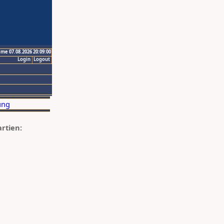
ime 07.08.2026 20:09:00
Login
Logout
artien: