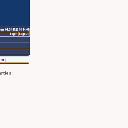
ime 08.08.2026 14:14:09
Login
Logout
artien: