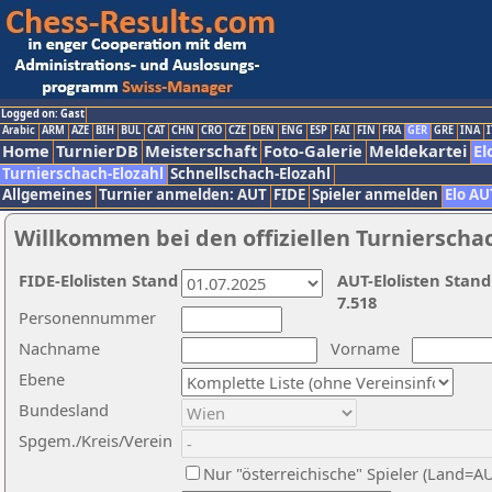
Logged on: Gast
Arabic
ARM
AZE
BIH
BUL
CAT
CHN
CRO
CZE
DEN
ENG
ESP
FAI
FIN
FRA
GER
GRE
INA
I
Home
TurnierDB
Meisterschaft
Foto-Galerie
Meldekartei
El
Turnierschach-Elozahl
Schnellschach-Elozahl
Allgemeines
Turnier anmelden: AUT
FIDE
Spieler anmelden
Elo AU
Willkommen bei den offiziellen Turnierscha
FIDE-Elolisten Stand
AUT-Elolisten Stand
7.518
Personennummer
Nachname
Vorname
Ebene
Bundesland
Spgem./Kreis/Verein
Nur "österreichische" Spieler (Land=A