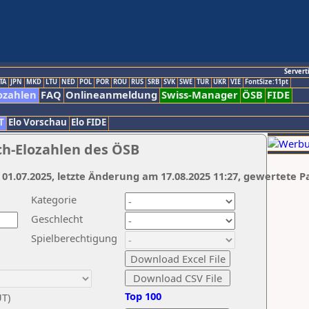
Servert
TA
JPN
MKD
LTU
NED
POL
POR
ROU
RUS
SRB
SVK
SWE
TUR
UKR
VIE
FontSize:11pt
ozahlen
FAQ
Onlineanmeldung
Swiss-Manager
ÖSB
FIDE
T
Elo Vorschau
Elo FIDE
ch-Elozahlen des ÖSB
 01.07.2025, letzte Änderung am 17.08.2025 11:27, gewertete P
Kategorie
Geschlecht
Spielberechtigung
Top 100
UT)