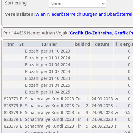
Sortierung
Vereinslisten:
Wien
Niederösterreich
Burgenland
Oberösterrei
Pnr:144636 Name: Adrian Vojak (
Grafik Elo-Zeitreihe
,
Grafik Pa
tnr
St
turnier
bdld
rd
datum
f
K
erg
Elozahl per 01.10.2023
0
Elozahl per 01.01.2024
0
Elozahl per 01.04.2024
0
Elozahl per 01.07.2024
0
Elozahl per 01.10.2024
0
Elozahl per 01.01.2025
0
Elozahl per 01.04.2025
0
823379
E
Schachrallye Kundl 2023
Tir
1
24.09.2023
w
0
823379
E
Schachrallye Kundl 2023
Tir
2
24.09.2023
s
0
823379
E
Schachrallye Kundl 2023
Tir
3
24.09.2023
w
0,5
823379
E
Schachrallye Kundl 2023
Tir
4
24.09.2023
s
0
823379
E
Schachrallye Kundl 2023
Tir
5
24.09.2023
s
0
Gesamtpartien 5
0,5