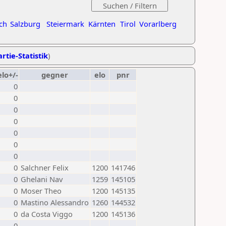
ch
Salzburg
Steiermark
Kärnten
Tirol
Vorarlberg
rtie-Statistik
)
elo+/-
gegner
elo
pnr
0
0
0
0
0
0
0
0
Salchner Felix
1200
141746
0
Ghelani Nav
1259
145105
0
Moser Theo
1200
145135
0
Mastino Alessandro
1260
144532
0
da Costa Viggo
1200
145136
0