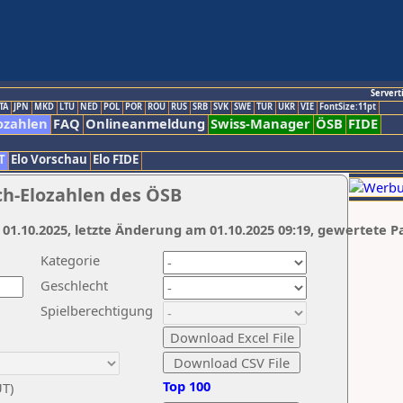
Servert
TA
JPN
MKD
LTU
NED
POL
POR
ROU
RUS
SRB
SVK
SWE
TUR
UKR
VIE
FontSize:11pt
ozahlen
FAQ
Onlineanmeldung
Swiss-Manager
ÖSB
FIDE
T
Elo Vorschau
Elo FIDE
ch-Elozahlen des ÖSB
 01.10.2025, letzte Änderung am 01.10.2025 09:19, gewertete P
Kategorie
Geschlecht
Spielberechtigung
Top 100
UT)