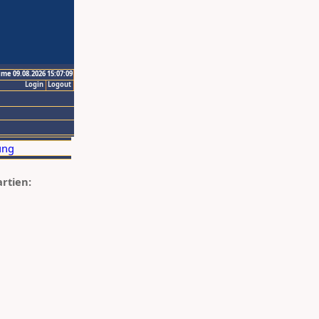
ime 09.08.2026 15:07:09
Login
Logout
artien: