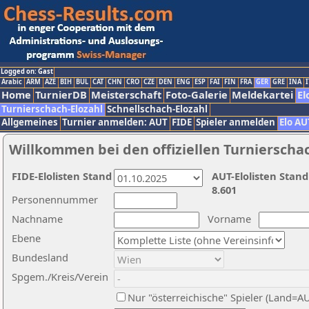
Logged on: Gast
Arabic
ARM
AZE
BIH
BUL
CAT
CHN
CRO
CZE
DEN
ENG
ESP
FAI
FIN
FRA
GER
GRE
INA
I
Home
TurnierDB
Meisterschaft
Foto-Galerie
Meldekartei
El
Turnierschach-Elozahl
Schnellschach-Elozahl
Allgemeines
Turnier anmelden: AUT
FIDE
Spieler anmelden
Elo AU
Willkommen bei den offiziellen Turnierscha
FIDE-Elolisten Stand
AUT-Elolisten Stand
8.601
Personennummer
Nachname
Vorname
Ebene
Bundesland
Spgem./Kreis/Verein
Nur "österreichische" Spieler (Land=A