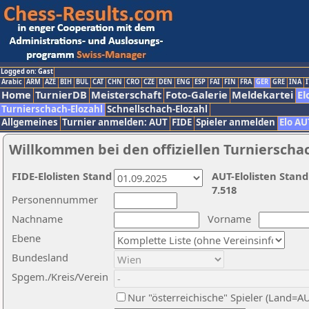
Logged on: Gast
Arabic
ARM
AZE
BIH
BUL
CAT
CHN
CRO
CZE
DEN
ENG
ESP
FAI
FIN
FRA
GER
GRE
INA
I
Home
TurnierDB
Meisterschaft
Foto-Galerie
Meldekartei
El
Turnierschach-Elozahl
Schnellschach-Elozahl
Allgemeines
Turnier anmelden: AUT
FIDE
Spieler anmelden
Elo AU
Willkommen bei den offiziellen Turnierscha
FIDE-Elolisten Stand
AUT-Elolisten Stand
7.518
Personennummer
Nachname
Vorname
Ebene
Bundesland
Spgem./Kreis/Verein
Nur "österreichische" Spieler (Land=A