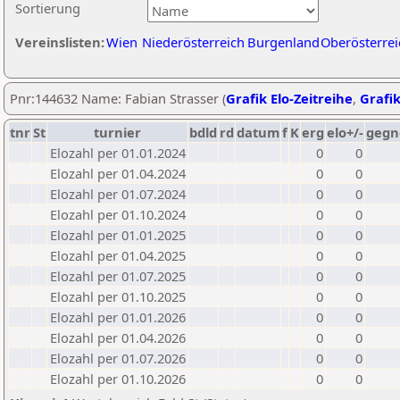
Sortierung
Vereinslisten:
Wien
Niederösterreich
Burgenland
Oberösterrei
Pnr:144632 Name: Fabian Strasser (
Grafik Elo-Zeitreihe
,
Grafik
tnr
St
turnier
bdld
rd
datum
f
K
erg
elo+/-
gegn
Elozahl per 01.01.2024
0
0
Elozahl per 01.04.2024
0
0
Elozahl per 01.07.2024
0
0
Elozahl per 01.10.2024
0
0
Elozahl per 01.01.2025
0
0
Elozahl per 01.04.2025
0
0
Elozahl per 01.07.2025
0
0
Elozahl per 01.10.2025
0
0
Elozahl per 01.01.2026
0
0
Elozahl per 01.04.2026
0
0
Elozahl per 01.07.2026
0
0
Elozahl per 01.10.2026
0
0