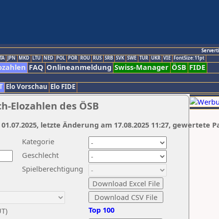
Servert
TA
JPN
MKD
LTU
NED
POL
POR
ROU
RUS
SRB
SVK
SWE
TUR
UKR
VIE
FontSize:11pt
ozahlen
FAQ
Onlineanmeldung
Swiss-Manager
ÖSB
FIDE
T
Elo Vorschau
Elo FIDE
ch-Elozahlen des ÖSB
 01.07.2025, letzte Änderung am 17.08.2025 11:27, gewertete P
Kategorie
Geschlecht
Spielberechtigung
Top 100
UT)