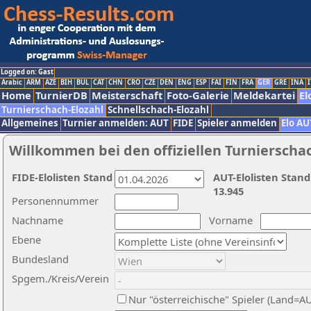
Logged on: Gast
Arabic
ARM
AZE
BIH
BUL
CAT
CHN
CRO
CZE
DEN
ENG
ESP
FAI
FIN
FRA
GER
GRE
INA
I
Home
TurnierDB
Meisterschaft
Foto-Galerie
Meldekartei
El
Turnierschach-Elozahl
Schnellschach-Elozahl
Allgemeines
Turnier anmelden: AUT
FIDE
Spieler anmelden
Elo AU
Willkommen bei den offiziellen Turnierscha
FIDE-Elolisten Stand
AUT-Elolisten Stand
13.945
Personennummer
Nachname
Vorname
Ebene
Bundesland
Spgem./Kreis/Verein
Nur "österreichische" Spieler (Land=A