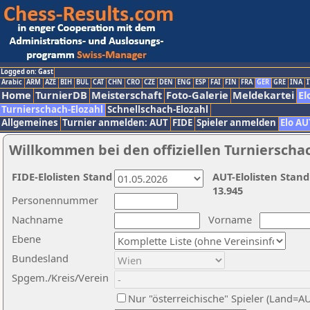
Logged on: Gast
Arabic
ARM
AZE
BIH
BUL
CAT
CHN
CRO
CZE
DEN
ENG
ESP
FAI
FIN
FRA
GER
GRE
INA
I
Home
TurnierDB
Meisterschaft
Foto-Galerie
Meldekartei
El
Turnierschach-Elozahl
Schnellschach-Elozahl
Allgemeines
Turnier anmelden: AUT
FIDE
Spieler anmelden
Elo AU
Willkommen bei den offiziellen Turnierscha
FIDE-Elolisten Stand
AUT-Elolisten Stand
13.945
Personennummer
Nachname
Vorname
Ebene
Bundesland
Spgem./Kreis/Verein
Nur "österreichische" Spieler (Land=A