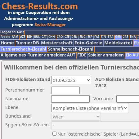
Logged on: Gast
Arabic
ARM
AZE
BIH
BUL
CAT
CHN
CRO
CZE
DEN
ENG
ESP
FAI
FIN
FRA
GER
GRE
INA
I
Home
TurnierDB
Meisterschaft
Foto-Galerie
Meldekartei
El
Turnierschach-Elozahl
Schnellschach-Elozahl
Allgemeines
Turnier anmelden: AUT
FIDE
Spieler anmelden
Elo AU
Willkommen bei den offiziellen Turnierscha
FIDE-Elolisten Stand
AUT-Elolisten Stand
7.518
Personennummer
Nachname
Vorname
Ebene
Bundesland
Spgem./Kreis/Verein
Nur "österreichische" Spieler (Land=A