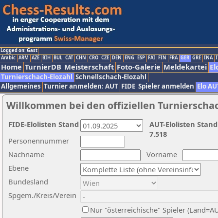
Logged on: Gast
Arabic
ARM
AZE
BIH
BUL
CAT
CHN
CRO
CZE
DEN
ENG
ESP
FAI
FIN
FRA
GER
GRE
INA
I
Home
TurnierDB
Meisterschaft
Foto-Galerie
Meldekartei
El
Turnierschach-Elozahl
Schnellschach-Elozahl
Allgemeines
Turnier anmelden: AUT
FIDE
Spieler anmelden
Elo AU
Willkommen bei den offiziellen Turnierscha
FIDE-Elolisten Stand
AUT-Elolisten Stand
7.518
Personennummer
Nachname
Vorname
Ebene
Bundesland
Spgem./Kreis/Verein
Nur "österreichische" Spieler (Land=A