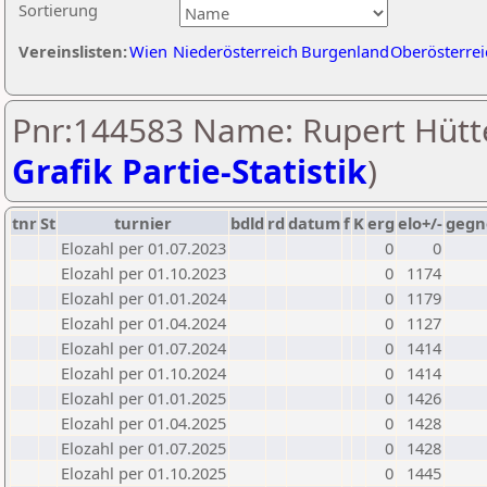
Sortierung
Vereinslisten:
Wien
Niederösterreich
Burgenland
Oberösterrei
Pnr:144583 Name: Rupert Hütte
Grafik Partie-Statistik
)
tnr
St
turnier
bdld
rd
datum
f
K
erg
elo+/-
gegn
Elozahl per 01.07.2023
0
0
Elozahl per 01.10.2023
0
1174
Elozahl per 01.01.2024
0
1179
Elozahl per 01.04.2024
0
1127
Elozahl per 01.07.2024
0
1414
Elozahl per 01.10.2024
0
1414
Elozahl per 01.01.2025
0
1426
Elozahl per 01.04.2025
0
1428
Elozahl per 01.07.2025
0
1428
Elozahl per 01.10.2025
0
1445