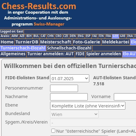
Logged on: Gast
Arabic
ARM
AZE
BIH
BUL
CAT
CHN
CRO
CZE
DEN
ENG
ESP
FAI
FIN
FRA
GER
GRE
INA
I
Home
TurnierDB
Meisterschaft
Foto-Galerie
Meldekartei
El
Turnierschach-Elozahl
Schnellschach-Elozahl
Allgemeines
Turnier anmelden: AUT
FIDE
Spieler anmelden
Elo AU
Willkommen bei den offiziellen Turnierscha
FIDE-Elolisten Stand
AUT-Elolisten Stand
7.518
Personennummer
Nachname
Vorname
Ebene
Bundesland
Spgem./Kreis/Verein
Nur "österreichische" Spieler (Land=A