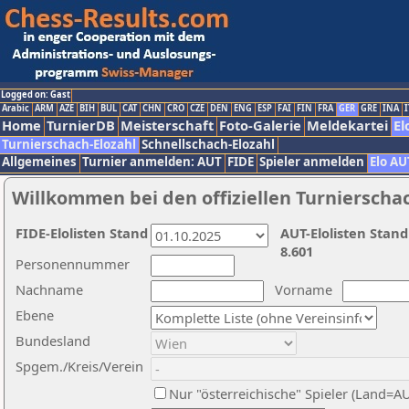
Logged on: Gast
Arabic
ARM
AZE
BIH
BUL
CAT
CHN
CRO
CZE
DEN
ENG
ESP
FAI
FIN
FRA
GER
GRE
INA
I
Home
TurnierDB
Meisterschaft
Foto-Galerie
Meldekartei
El
Turnierschach-Elozahl
Schnellschach-Elozahl
Allgemeines
Turnier anmelden: AUT
FIDE
Spieler anmelden
Elo AU
Willkommen bei den offiziellen Turnierscha
FIDE-Elolisten Stand
AUT-Elolisten Stand
8.601
Personennummer
Nachname
Vorname
Ebene
Bundesland
Spgem./Kreis/Verein
Nur "österreichische" Spieler (Land=A