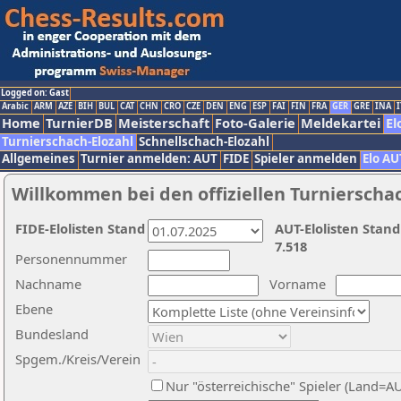
Logged on: Gast
Arabic
ARM
AZE
BIH
BUL
CAT
CHN
CRO
CZE
DEN
ENG
ESP
FAI
FIN
FRA
GER
GRE
INA
I
Home
TurnierDB
Meisterschaft
Foto-Galerie
Meldekartei
El
Turnierschach-Elozahl
Schnellschach-Elozahl
Allgemeines
Turnier anmelden: AUT
FIDE
Spieler anmelden
Elo AU
Willkommen bei den offiziellen Turnierscha
FIDE-Elolisten Stand
AUT-Elolisten Stand
7.518
Personennummer
Nachname
Vorname
Ebene
Bundesland
Spgem./Kreis/Verein
Nur "österreichische" Spieler (Land=A