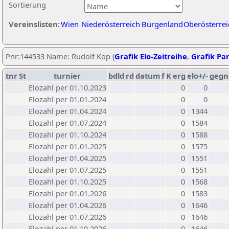
Sortierung
Vereinslisten:
Wien
Niederösterreich
Burgenland
Oberösterrei
Pnr:144533 Name: Rudolf Kop (
Grafik Elo-Zeitreihe
,
Grafik Par
tnr
St
turnier
bdld
rd
datum
f
K
erg
elo+/-
gegn
Elozahl per 01.10.2023
0
0
Elozahl per 01.01.2024
0
0
Elozahl per 01.04.2024
0
1344
Elozahl per 01.07.2024
0
1584
Elozahl per 01.10.2024
0
1588
Elozahl per 01.01.2025
0
1575
Elozahl per 01.04.2025
0
1551
Elozahl per 01.07.2025
0
1551
Elozahl per 01.10.2025
0
1568
Elozahl per 01.01.2026
0
1583
Elozahl per 01.04.2026
0
1646
Elozahl per 01.07.2026
0
1646
Elozahl per 01.10.2026
0
1646