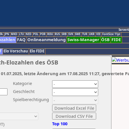
Servert
TA
JPN
MKD
LTU
NED
POL
POR
ROU
RUS
SRB
SVK
SWE
TUR
UKR
VIE
FontSize:11pt
ozahlen
FAQ
Onlineanmeldung
Swiss-Manager
ÖSB
FIDE
T
Elo Vorschau
Elo FIDE
ch-Elozahlen des ÖSB
 01.07.2025, letzte Änderung am 17.08.2025 11:27, gewertete P
Kategorie
Geschlecht
Spielberechtigung
Top 100
UT)