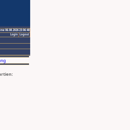
ime 06.08.2026 23:06:48
Login
Logout
artien: