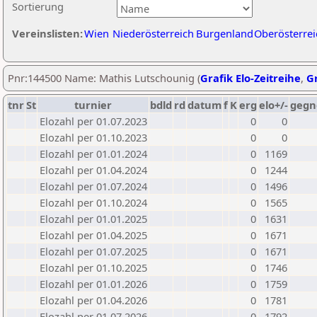
Sortierung
Vereinslisten:
Wien
Niederösterreich
Burgenland
Oberösterrei
Pnr:144500 Name: Mathis Lutschounig (
Grafik Elo-Zeitreihe
,
Gr
tnr
St
turnier
bdld
rd
datum
f
K
erg
elo+/-
gegn
Elozahl per 01.07.2023
0
0
Elozahl per 01.10.2023
0
0
Elozahl per 01.01.2024
0
1169
Elozahl per 01.04.2024
0
1244
Elozahl per 01.07.2024
0
1496
Elozahl per 01.10.2024
0
1565
Elozahl per 01.01.2025
0
1631
Elozahl per 01.04.2025
0
1671
Elozahl per 01.07.2025
0
1671
Elozahl per 01.10.2025
0
1746
Elozahl per 01.01.2026
0
1759
Elozahl per 01.04.2026
0
1781
Elozahl per 01.07.2026
0
1792