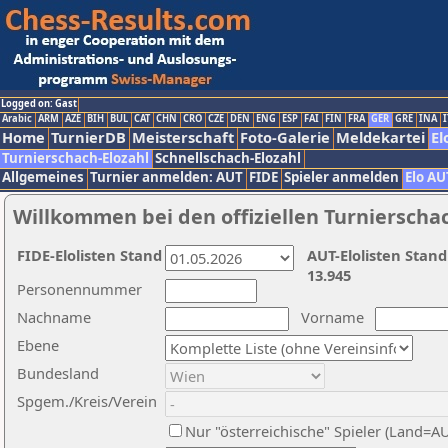
Logged on: Gast
Arabic
ARM
AZE
BIH
BUL
CAT
CHN
CRO
CZE
DEN
ENG
ESP
FAI
FIN
FRA
GER
GRE
INA
I
Home
TurnierDB
Meisterschaft
Foto-Galerie
Meldekartei
El
Turnierschach-Elozahl
Schnellschach-Elozahl
Allgemeines
Turnier anmelden: AUT
FIDE
Spieler anmelden
Elo AU
Willkommen bei den offiziellen Turnierscha
FIDE-Elolisten Stand
AUT-Elolisten Stand
13.945
Personennummer
Nachname
Vorname
Ebene
Bundesland
Spgem./Kreis/Verein
Nur "österreichische" Spieler (Land=A