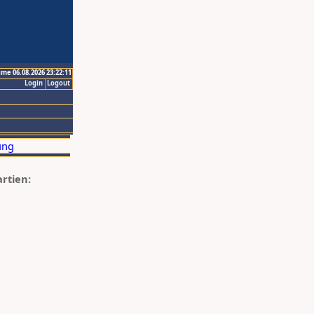
ime 06.08.2026 23:22:11
Login
Logout
artien: