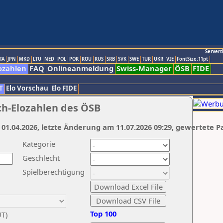
Servert
TA
JPN
MKD
LTU
NED
POL
POR
ROU
RUS
SRB
SVK
SWE
TUR
UKR
VIE
FontSize:11pt
ozahlen
FAQ
Onlineanmeldung
Swiss-Manager
ÖSB
FIDE
T
Elo Vorschau
Elo FIDE
ch-Elozahlen des ÖSB
 01.04.2026, letzte Änderung am 11.07.2026 09:29, gewertete P
Kategorie
Geschlecht
Spielberechtigung
Top 100
UT)