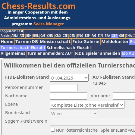
Logged on: Gast
Arabic
ARM
AZE
BIH
BUL
CAT
CHN
CRO
CZE
DEN
ENG
ESP
FAI
FIN
FRA
GER
GRE
INA
I
Home
TurnierDB
Meisterschaft
Foto-Galerie
Meldekartei
El
Turnierschach-Elozahl
Schnellschach-Elozahl
Allgemeines
Turnier anmelden: AUT
FIDE
Spieler anmelden
Elo AU
Willkommen bei den offiziellen Turnierscha
FIDE-Elolisten Stand
AUT-Elolisten Stand
13.945
Personennummer
Nachname
Vorname
Ebene
Bundesland
Spgem./Kreis/Verein
Nur "österreichische" Spieler (Land=A