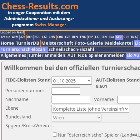
Logged on: Gast
Arabic
ARM
AZE
BIH
BUL
CAT
CHN
CRO
CZE
DEN
ENG
ESP
FAI
FIN
FRA
GER
GRE
INA
I
Home
TurnierDB
Meisterschaft
Foto-Galerie
Meldekartei
El
Turnierschach-Elozahl
Schnellschach-Elozahl
Allgemeines
Turnier anmelden: AUT
FIDE
Spieler anmelden
Elo AU
Willkommen bei den offiziellen Turnierscha
FIDE-Elolisten Stand
AUT-Elolisten Stand
8.601
Personennummer
Nachname
Vorname
Ebene
Bundesland
Spgem./Kreis/Verein
Nur "österreichische" Spieler (Land=A